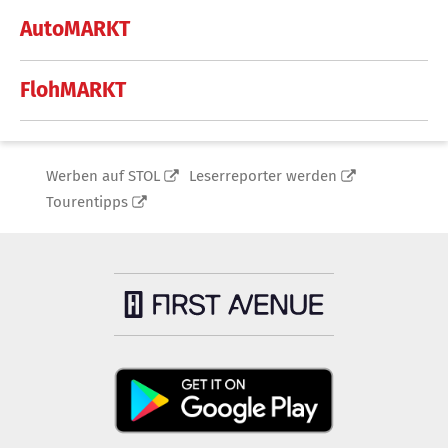
AutoMARKT
FlohMARKT
Werben auf STOL
Leserreporter werden
Tourentipps