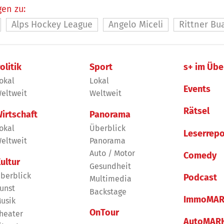
en zu:
Alps Hockey League
Angelo Miceli
Rittner B
olitik
Sport
s+ im Übe
okal
Lokal
Events
eltweit
Weltweit
Rätsel
irtschaft
Panorama
okal
Überblick
Leserrepo
eltweit
Panorama
Auto / Motor
Comedy
ultur
Gesundheit
berblick
Podcast
Multimedia
unst
Backstage
ImmoMAR
usik
OnTour
heater
AutoMAR