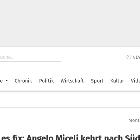
🕙 NE
ke
Chronik
Politik
Wirtschaft
Sport
Kultur
Vid
Monta
t es fix: Angelo Miceli kehrt nach Süd