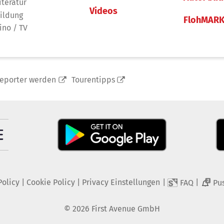
iteratur
Videos
ildung
FlohMAR
ino / TV
reporter werden
Tourentipps
Policy
|
Cookie Policy
|
Privacy Einstellungen
|
|
FAQ
Pu
2
©
2026
First Avenue GmbH