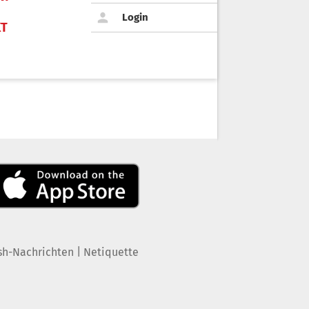
Login
KT
|
sh-Nachrichten
Netiquette