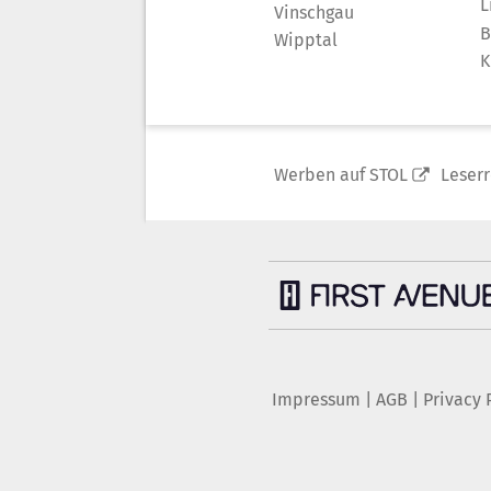
L
Vinschgau
B
Wipptal
K
Werben auf STOL
Leser
Impressum
|
AGB
|
Privacy 