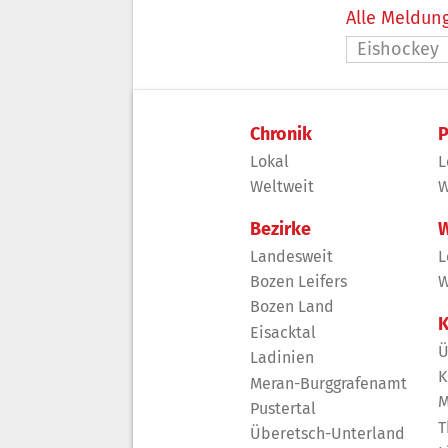
Alle Meldung
Eishockey
Chronik
P
Lokal
L
Weltweit
W
Bezirke
W
Landesweit
L
Bozen Leifers
W
Bozen Land
K
Eisacktal
Ü
Ladinien
K
Meran-Burggrafenamt
M
Pustertal
T
Überetsch-Unterland