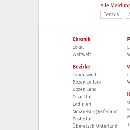
Alle Meldung
Tennis
Chronik
P
Lokal
L
Weltweit
W
Bezirke
W
Landesweit
L
Bozen Leifers
W
Bozen Land
K
Eisacktal
Ü
Ladinien
K
Meran-Burggrafenamt
M
Pustertal
T
Überetsch-Unterland