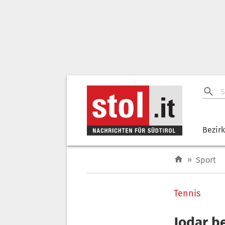
Bezir
»
Sport
Tennis
Jodar be