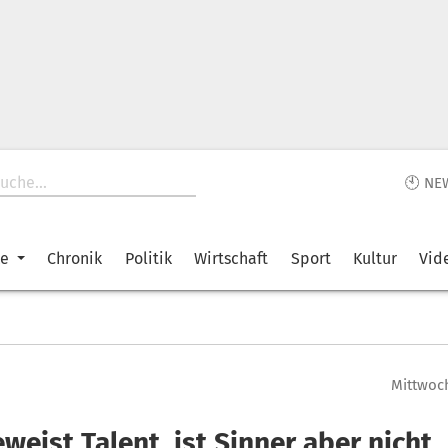
🕙 NE
ke
Chronik
Politik
Wirtschaft
Sport
Kultur
Vid
Mittwoch
weist Talent, ist Sinner aber nicht