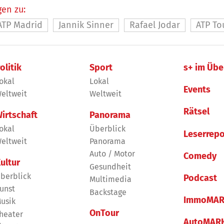
en zu:
ATP Madrid
Jannik Sinner
Rafael Jodar
ATP To
olitik
Sport
s+ im Übe
okal
Lokal
Events
eltweit
Weltweit
Rätsel
irtschaft
Panorama
okal
Überblick
Leserrepo
eltweit
Panorama
Auto / Motor
Comedy
ultur
Gesundheit
berblick
Podcast
Multimedia
unst
Backstage
ImmoMAR
usik
OnTour
heater
AutoMAR