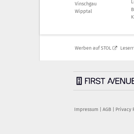
L
Vinschgau
B
Wipptal
K
Werben auf STOL
Leser
Impressum
|
AGB
|
Privacy 