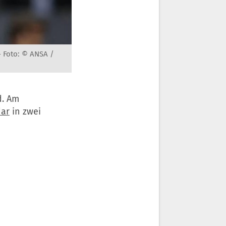
-
Foto: © ANSA /
d. Am
dar
in zwei