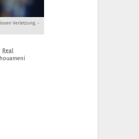
iosen Verletzung. -
n
Real
Tchouameni