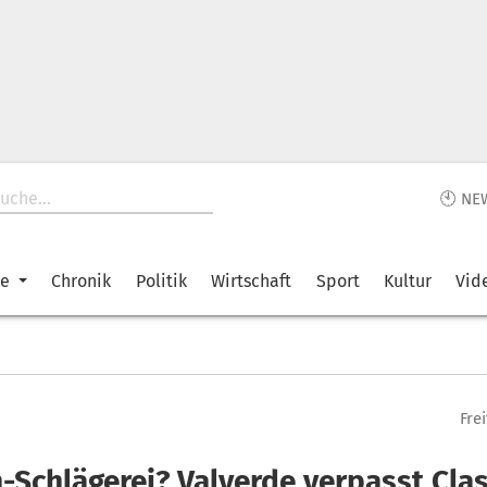
🕙 NE
ke
Chronik
Politik
Wirtschaft
Sport
Kultur
Vid
Fre
-Schlägerei? Valverde verpasst Clas