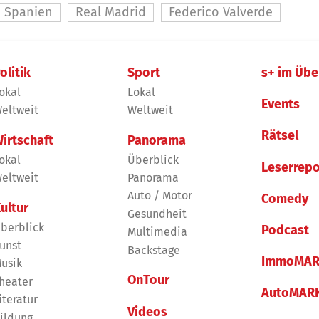
Spanien
Real Madrid
Federico Valverde
olitik
Sport
s+ im Übe
okal
Lokal
Events
eltweit
Weltweit
Rätsel
irtschaft
Panorama
okal
Überblick
Leserrepo
eltweit
Panorama
Auto / Motor
Comedy
ultur
Gesundheit
berblick
Podcast
Multimedia
unst
Backstage
ImmoMAR
usik
OnTour
heater
AutoMAR
iteratur
Videos
ildung