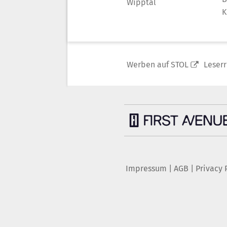
Wipptal
K
Werben auf STOL
Leser
Impressum
|
AGB
|
Privacy 