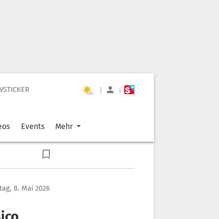
WSTICKER
|
|
eos
Events
Mehr
itag, 8. Mai 2026
ico