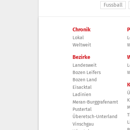
Fussball
Chronik
P
Lokal
L
Weltweit
W
Bezirke
W
Landesweit
L
Bozen Leifers
W
Bozen Land
K
Eisacktal
Ü
Ladinien
K
Meran-Burggrafenamt
M
Pustertal
T
Überetsch-Unterland
L
Vinschgau
B