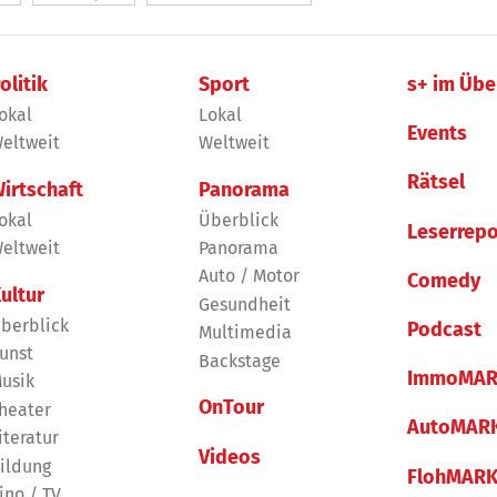
olitik
Sport
s+ im Übe
okal
Lokal
Events
eltweit
Weltweit
Rätsel
irtschaft
Panorama
okal
Überblick
Leserrepo
eltweit
Panorama
Auto / Motor
Comedy
ultur
Gesundheit
berblick
Podcast
Multimedia
unst
Backstage
ImmoMAR
usik
OnTour
heater
AutoMAR
iteratur
Videos
ildung
FlohMAR
ino / TV