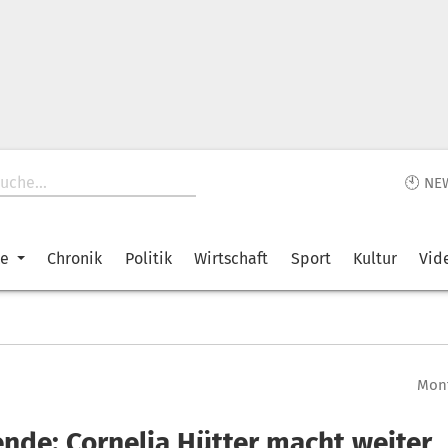
🕙 NE
ke
Chronik
Politik
Wirtschaft
Sport
Kultur
Vid
Mont
nde: Cornelia Hütter macht weiter