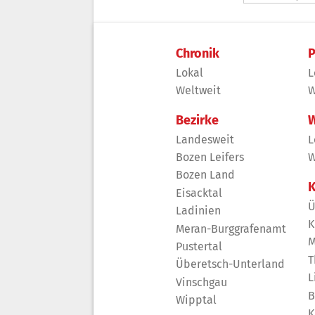
Chronik
P
Lokal
L
Weltweit
W
Bezirke
W
Landesweit
L
Bozen Leifers
W
Bozen Land
K
Eisacktal
Ü
Ladinien
K
Meran-Burggrafenamt
M
Pustertal
T
Überetsch-Unterland
L
Vinschgau
B
Wipptal
K