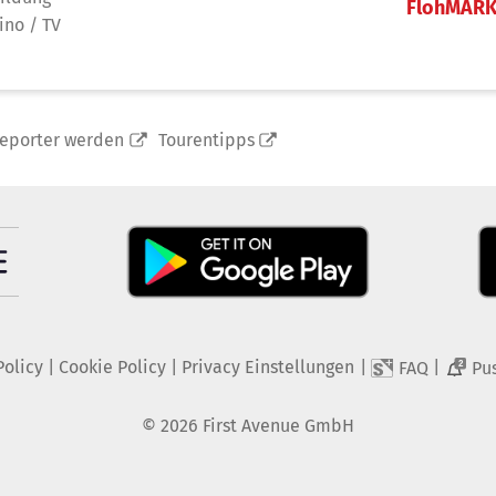
FlohMAR
ino / TV
reporter werden
Tourentipps
Policy
|
Cookie Policy
|
Privacy Einstellungen
|
|
FAQ
Pu
2
©
2026
First Avenue GmbH