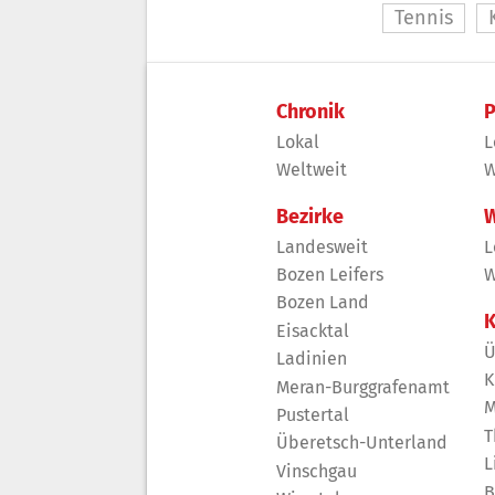
Tennis
Chronik
P
Lokal
L
Weltweit
W
Bezirke
W
Landesweit
L
Bozen Leifers
W
Bozen Land
K
Eisacktal
Ü
Ladinien
K
Meran-Burggrafenamt
M
Pustertal
T
Überetsch-Unterland
L
Vinschgau
B