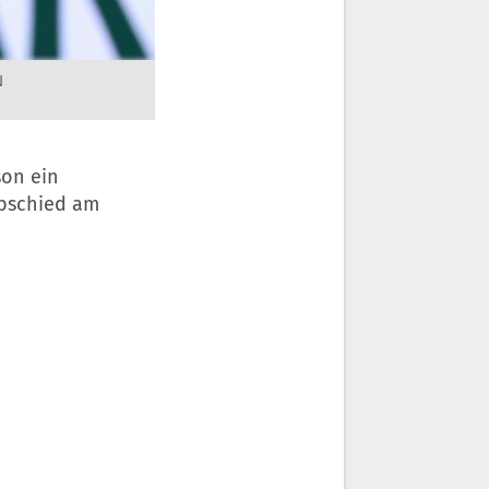
N
son ein
Abschied am