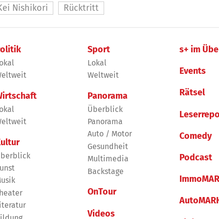
Kei Nishikori
Rücktritt
olitik
Sport
s+ im Übe
okal
Lokal
Events
eltweit
Weltweit
Rätsel
irtschaft
Panorama
okal
Überblick
Leserrepo
eltweit
Panorama
Auto / Motor
Comedy
ultur
Gesundheit
berblick
Podcast
Multimedia
unst
Backstage
ImmoMAR
usik
OnTour
heater
AutoMAR
iteratur
Videos
ildung