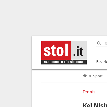
Bezir
»
Sport
Tennis
Kei Nish