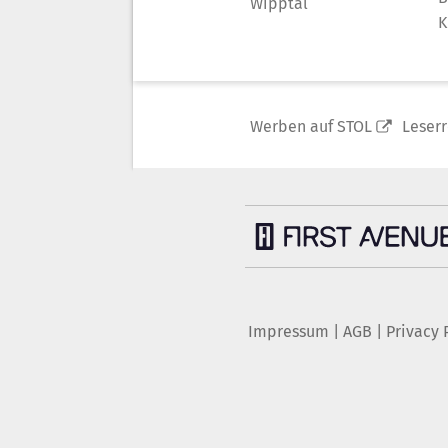
Wipptal
K
Werben auf STOL
Leser
Impressum
|
AGB
|
Privacy 