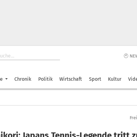
🕙 NE
ke
Chronik
Politik
Wirtschaft
Sport
Kultur
Vid
Fre
ikori: Japans Tennis-Legende tritt 