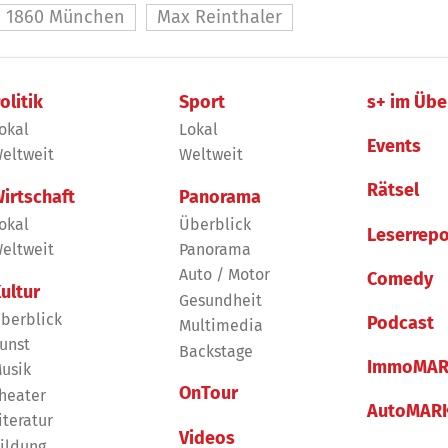
1860 München
Max Reinthaler
olitik
Sport
s+ im Übe
okal
Lokal
Events
eltweit
Weltweit
Rätsel
irtschaft
Panorama
okal
Überblick
Leserrepo
eltweit
Panorama
Auto / Motor
Comedy
ultur
Gesundheit
berblick
Podcast
Multimedia
unst
Backstage
ImmoMAR
usik
OnTour
heater
AutoMAR
iteratur
Videos
ildung