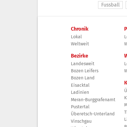
Fussball
Chronik
P
Lokal
L
Weltweit
W
Bezirke
W
Landesweit
L
Bozen Leifers
W
Bozen Land
K
Eisacktal
Ü
Ladinien
K
Meran-Burggrafenamt
M
Pustertal
T
Überetsch-Unterland
L
Vinschgau
B