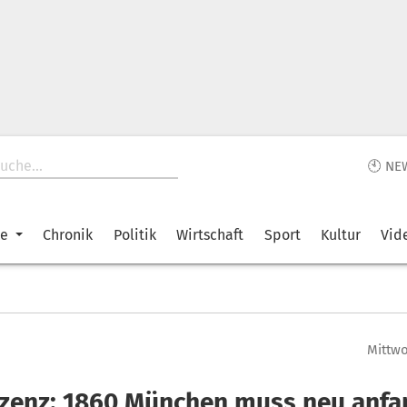
🕙 NE
ke
Chronik
Politik
Wirtschaft
Sport
Kultur
Vid
Mittwo
izenz: 1860 München muss neu anfa