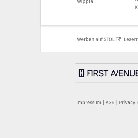
Wipptal
K
Werben auf STOL
Leser
Impressum
|
AGB
|
Privacy 