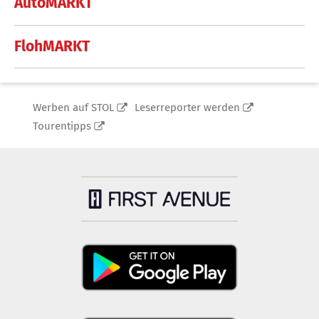
AutoMARKT
FlohMARKT
Werben auf STOL
Leserreporter werden
Tourentipps