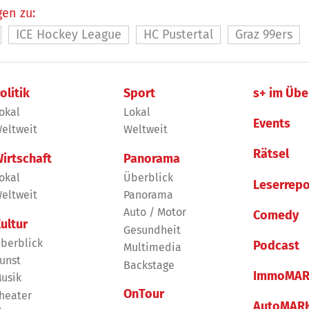
en zu:
ICE Hockey League
HC Pustertal
Graz 99ers
olitik
Sport
s+ im Übe
okal
Lokal
Events
eltweit
Weltweit
Rätsel
irtschaft
Panorama
okal
Überblick
Leserrepo
eltweit
Panorama
Auto / Motor
Comedy
ultur
Gesundheit
berblick
Podcast
Multimedia
unst
Backstage
ImmoMAR
usik
OnTour
heater
AutoMAR