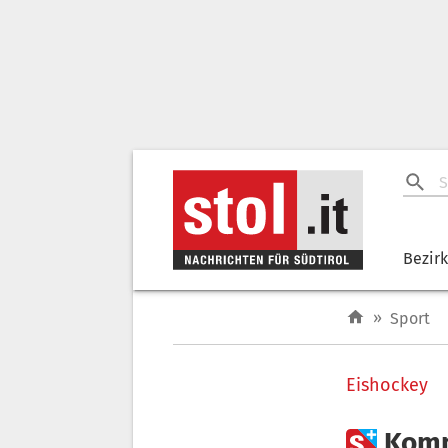
Bezir
»
Sport
Eishockey

Komm