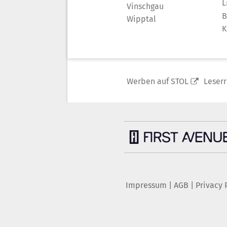
L
Vinschgau
B
Wipptal
K
Werben auf STOL
Leser
Impressum
|
AGB
|
Privacy 