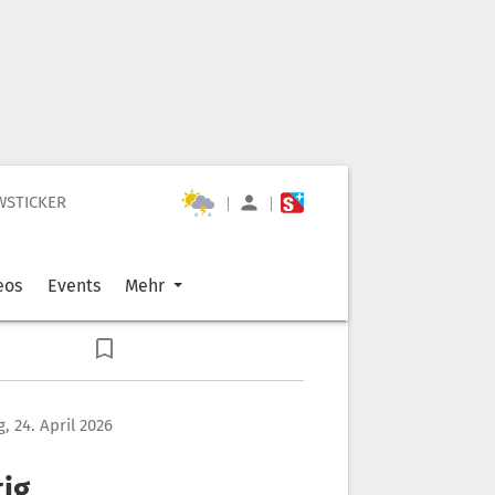
WSTICKER
|
|
eos
Events
Mehr
g, 24. April 2026
tig