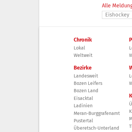
Alle Meldung
Eishockey
Chronik
P
Lokal
L
Weltweit
W
Bezirke
W
Landesweit
L
Bozen Leifers
W
Bozen Land
K
Eisacktal
Ü
Ladinien
K
Meran-Burggrafenamt
M
Pustertal
T
Überetsch-Unterland