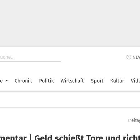
🕙 NE
ke
Chronik
Politik
Wirtschaft
Sport
Kultur
Vid
Freita
entar | Geld schießt Tore und rich