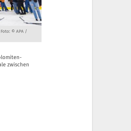
-
Foto: © APA /
olomiten-
ale zwischen