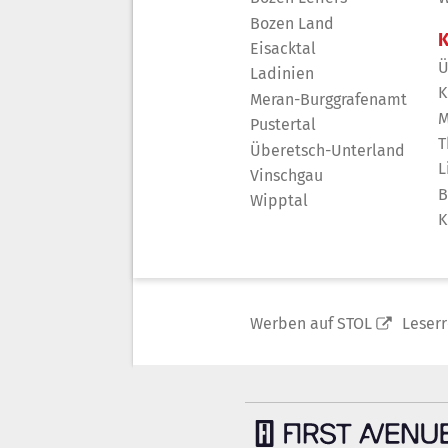
Bozen Land
K
Eisacktal
Ü
Ladinien
K
Meran-Burggrafenamt
M
Pustertal
T
Überetsch-Unterland
L
Vinschgau
B
Wipptal
K
Werben auf STOL
Leser