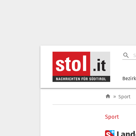
Bezir
»
Sport
Sport

Lande