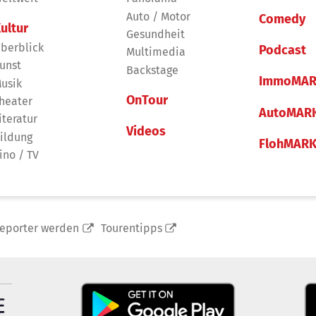
Auto / Motor
Comedy
ultur
Gesundheit
berblick
Podcast
Multimedia
unst
Backstage
ImmoMAR
usik
OnTour
heater
AutoMAR
iteratur
Videos
ildung
FlohMAR
ino / TV
reporter werden
Tourentipps