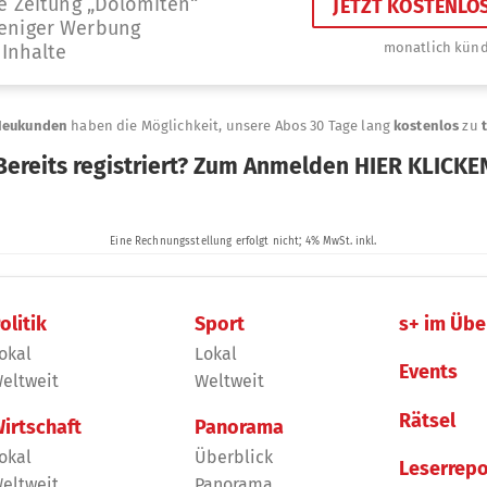
olitik
Sport
s+ im Übe
okal
Lokal
Events
eltweit
Weltweit
Rätsel
irtschaft
Panorama
okal
Überblick
Leserrepo
eltweit
Panorama