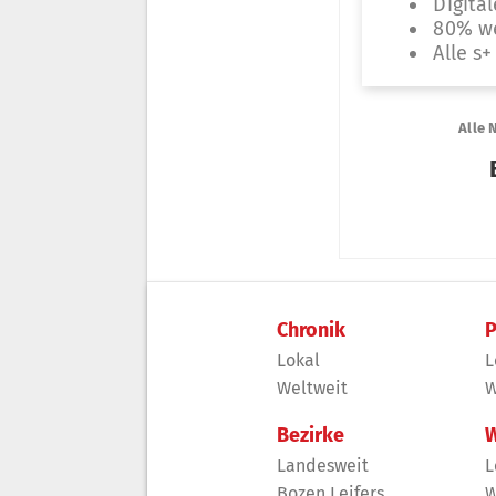
Chronik
P
Lokal
L
Weltweit
W
Bezirke
W
Landesweit
L
Bozen Leifers
W