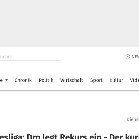
🕙 NE
ke
Chronik
Politik
Wirtschaft
Sport
Kultur
Vid
Dienst
sliga: Dro legt Rekurs ein - Der ku