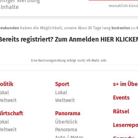
olitik
Sport
s+ im Übe
okal
Lokal
Events
eltweit
Weltweit
Rätsel
irtschaft
Panorama
okal
Überblick
Leserrepo
eltweit
Panorama
Auto / Motor