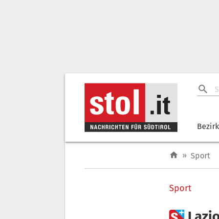
Bezir
»
Sport
Sport

Lazio