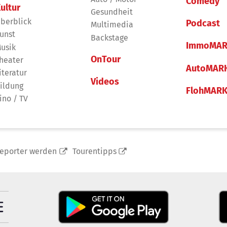
Comedy
ultur
Gesundheit
berblick
Podcast
Multimedia
unst
Backstage
ImmoMAR
usik
OnTour
heater
AutoMAR
iteratur
Videos
ildung
FlohMAR
ino / TV
reporter werden
Tourentipps