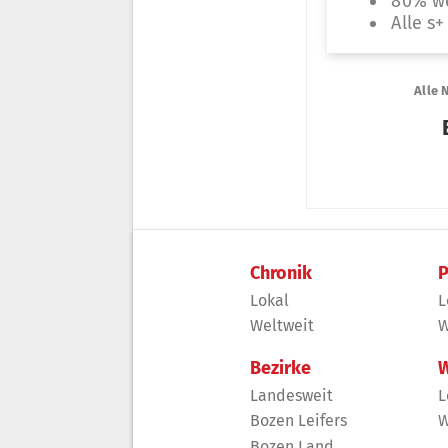
Chronik
P
Lokal
L
Weltweit
W
Bezirke
W
Landesweit
L
Bozen Leifers
W
Bozen Land