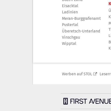
K
Eisacktal
Ü
Ladinien
K
Meran-Burggrafenamt
M
Pustertal
T
Überetsch-Unterland
L
Vinschgau
B
Wipptal
K
Werben auf STOL
Leser