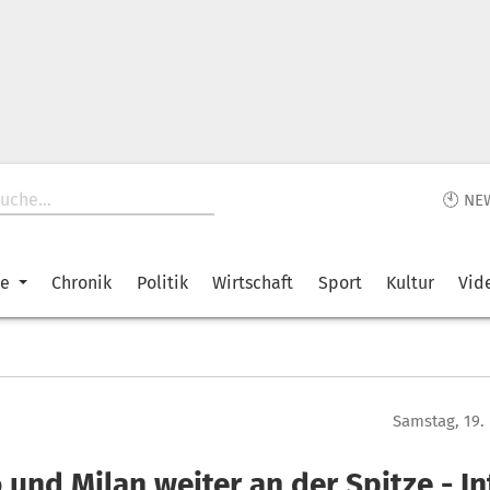
🕙 NE
ke
Chronik
Politik
Wirtschaft
Sport
Kultur
Vid
Samstag, 19.
 und Milan weiter an der Spitze - In