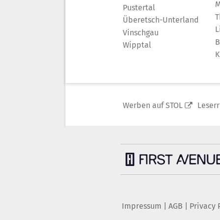
M
Pustertal
T
Überetsch-Unterland
L
Vinschgau
B
Wipptal
K
Werben auf STOL
Leser
Impressum
|
AGB
|
Privacy 