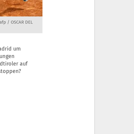
afp / OSCAR DEL
adrid um
jungen
dtiroler auf
 stoppen?