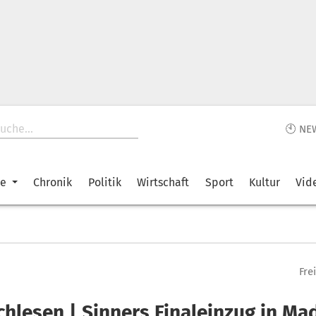
🕙 NE
ke
Chronik
Politik
Wirtschaft
Sport
Kultur
Vid
Fre
hlesen | Sinners Finaleinzug in Ma