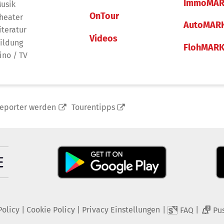
ImmoMAR
usik
OnTour
heater
AutoMAR
iteratur
Videos
ildung
FlohMAR
ino / TV
reporter werden
Tourentipps
Policy
|
Cookie Policy
|
Privacy Einstellungen
|
|
FAQ
Pu
2