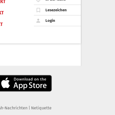
KT
Lesezeichen
KT
Login
KT
|
sh-Nachrichten
Netiquette