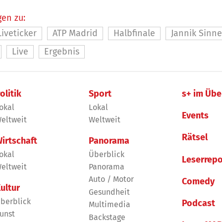
en zu:
Liveticker
ATP Madrid
Halbfinale
Jannik Sinne
Live
Ergebnis
olitik
Sport
s+ im Übe
okal
Lokal
Events
eltweit
Weltweit
Rätsel
irtschaft
Panorama
okal
Überblick
Leserrepo
eltweit
Panorama
Auto / Motor
Comedy
ultur
Gesundheit
berblick
Podcast
Multimedia
unst
Backstage