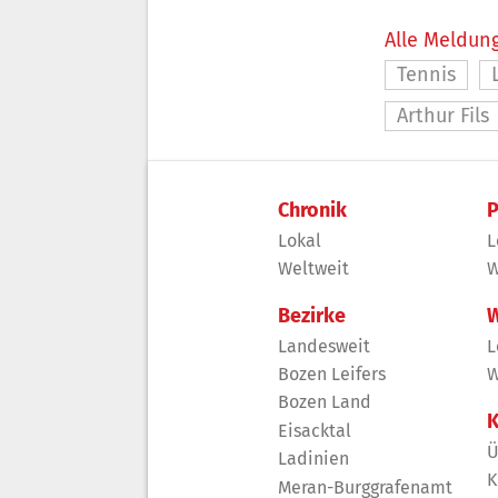
Alle Meldung
Tennis
Arthur Fils
Chronik
P
Lokal
L
Weltweit
W
Bezirke
W
Landesweit
L
Bozen Leifers
W
Bozen Land
K
Eisacktal
Ü
Ladinien
K
Meran-Burggrafenamt