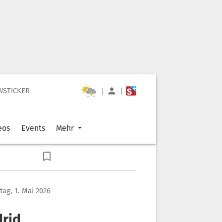
WSTICKER
|
|
eos
Events
Mehr
itag, 1. Mai 2026
drid