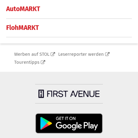
AutoMARKT
FlohMARKT
Werben auf STOL
Leserreporter werden
Tourentipps