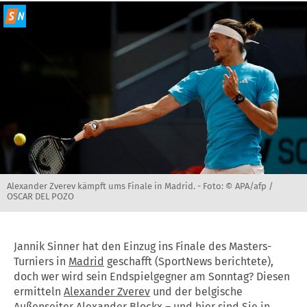
Alexander Zverev kämpft ums Finale in Madrid. -
Foto: © APA/afp /
OSCAR DEL POZO
Jannik Sinner hat den Einzug ins Finale des Masters-
Turniers in
Madrid
geschafft (SportNews berichtete),
doch wer wird sein Endspielgegner am Sonntag? Diesen
ermitteln
Alexander Zverev
und der belgische
Außenseiter
Alexander Blockx
– und hier sind Sie in