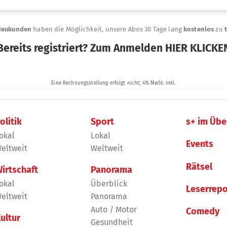
olitik
Sport
s+ im Übe
okal
Lokal
Events
eltweit
Weltweit
Rätsel
irtschaft
Panorama
okal
Überblick
Leserrepo
eltweit
Panorama
Auto / Motor
Comedy
ultur
Gesundheit