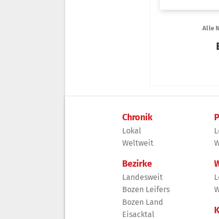
Chronik
P
Lokal
L
Weltweit
W
Bezirke
W
Landesweit
L
Bozen Leifers
W
Bozen Land
K
Eisacktal