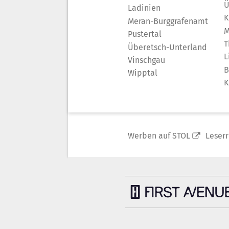
Ü
Ladinien
K
Meran-Burggrafenamt
M
Pustertal
T
Überetsch-Unterland
L
Vinschgau
B
Wipptal
K
Werben auf STOL
Leser