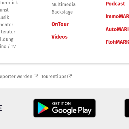
berblick
Podcast
Multimedia
unst
Backstage
ImmoMAR
usik
OnTour
heater
AutoMAR
iteratur
Videos
ildung
FlohMAR
ino / TV
reporter werden
Tourentipps