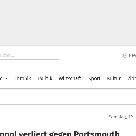
🕙 NE
ke
Chronik
Politik
Wirtschaft
Sport
Kultur
Vid
Samstag, 19.
rpool verliert gegen Portsmouth