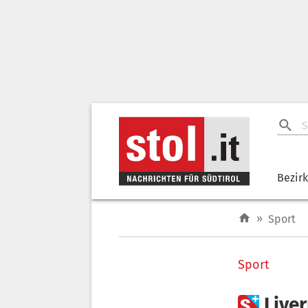
Bezir
»
Sport
Sport

Live