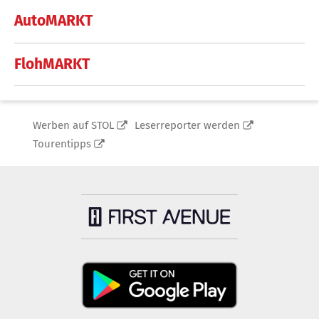
AutoMARKT
FlohMARKT
Werben auf STOL
Leserreporter werden
Tourentipps