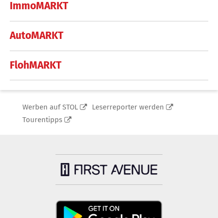
ImmoMARKT
AutoMARKT
FlohMARKT
Werben auf STOL
Leserreporter werden
Tourentipps