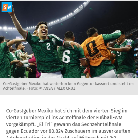
Co-Gastgeber Mexiko hat weiterhin kein Gegentor kassiert und steht im
Achtelfinale. -
Foto: © ANSA / ALEX CRUZ
Co-Gastgeber
Mexiko
hat sich mit dem vierten Sieg im
vierten Turnierspiel ins Achtelfinale der Fußball-WM
vorgekämpft. „El Tri“ gewann das Sechzehntelfinale
gegen Ecuador vor 80.824 Zuschauern im ausverkauften
Aztekenstadion in der Nacht auf Mittwoch mit 2:0.