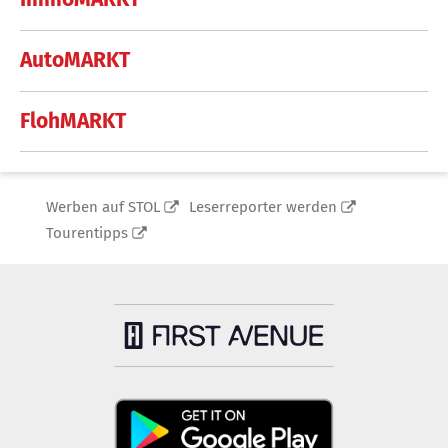
AutoMARKT
FlohMARKT
Werben auf STOL
Leserreporter werden
Tourentipps