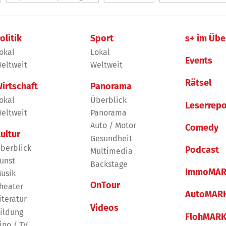
olitik
Sport
s+ im Übe
okal
Lokal
Events
eltweit
Weltweit
Rätsel
irtschaft
Panorama
okal
Überblick
Leserrepo
eltweit
Panorama
Auto / Motor
Comedy
ultur
Gesundheit
berblick
Podcast
Multimedia
unst
Backstage
ImmoMAR
usik
OnTour
heater
AutoMAR
iteratur
Videos
ildung
FlohMAR
ino / TV