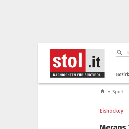
Bezir
»
Sport
Eishockey
Merans 