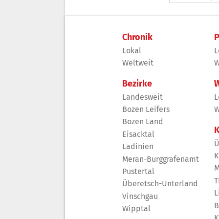
Chronik
P
Lokal
L
Weltweit
W
Bezirke
W
Landesweit
L
Bozen Leifers
W
Bozen Land
K
Eisacktal
Ü
Ladinien
K
Meran-Burggrafenamt
M
Pustertal
T
Überetsch-Unterland
L
Vinschgau
B
Wipptal
K