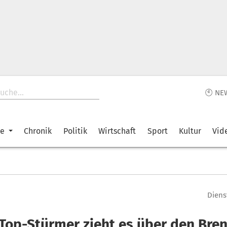
🕙 NE
ke
Chronik
Politik
Wirtschaft
Sport
Kultur
Vid
Diens
Top-Stürmer zieht es über den Bre