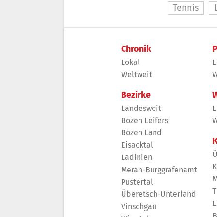
Tennis
Chronik
P
Lokal
L
Weltweit
W
Bezirke
W
Landesweit
L
Bozen Leifers
W
Bozen Land
K
Eisacktal
Ü
Ladinien
K
Meran-Burggrafenamt
M
Pustertal
T
Überetsch-Unterland
L
Vinschgau
B