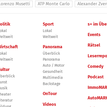
Lorenzo Musetti
ATP Monte Carlo
Alexander Zver
olitik
Sport
s+ im Übe
okal
Lokal
Events
eltweit
Weltweit
Rätsel
irtschaft
Panorama
okal
Überblick
Leserrepo
eltweit
Panorama
Auto / Motor
Comedy
ultur
Gesundheit
berblick
Podcast
Multimedia
unst
Backstage
ImmoMAR
usik
OnTour
heater
AutoMAR
iteratur
Videos
ildung