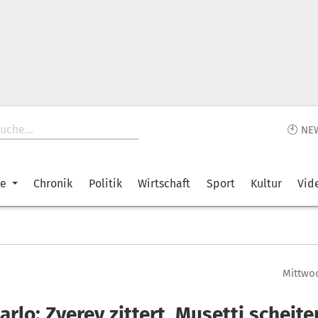
🕙 NE
ke
Chronik
Politik
Wirtschaft
Sport
Kultur
Vid
Mittwoc
rlo: Zverev zittert, Musetti scheite