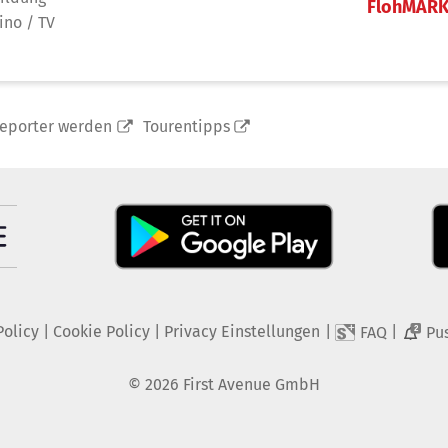
FlohMAR
ino / TV
reporter werden
Tourentipps
Policy
|
Cookie Policy
|
Privacy Einstellungen
|
|
FAQ
Pu
2
©
2026
First Avenue GmbH