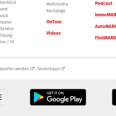
berblick
Podcast
Multimedia
unst
Backstage
ImmoMAR
usik
OnTour
heater
AutoMAR
iteratur
Videos
ildung
FlohMAR
ino / TV
reporter werden
Tourentipps