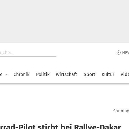
🕙 NE
ke
Chronik
Politik
Wirtschaft
Sport
Kultur
Vid
Sonntag,
rad-Pilot stirbt bei Rallye-Dakar