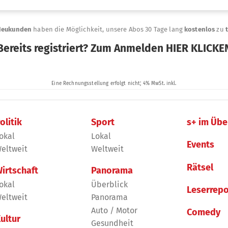
olitik
Sport
s+ im Übe
okal
Lokal
Events
eltweit
Weltweit
Rätsel
irtschaft
Panorama
okal
Überblick
Leserrepo
eltweit
Panorama
Auto / Motor
Comedy
ultur
Gesundheit