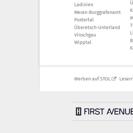
Ü
Ladinien
K
Meran-Burggrafenamt
M
Pustertal
T
Überetsch-Unterland
L
Vinschgau
B
Wipptal
K
Werben auf STOL
Leser