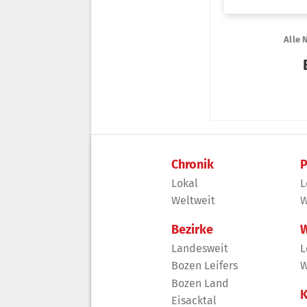
Chronik
P
Lokal
L
Weltweit
W
Bezirke
W
Landesweit
L
Bozen Leifers
W
Bozen Land
K
Eisacktal