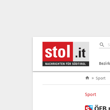
Bezir
»
Sport
Sport

ÖFB 