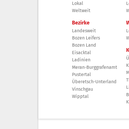
Lokal
L
Weltweit
W
Bezirke
W
Landesweit
L
Bozen Leifers
W
Bozen Land
K
Eisacktal
Ü
Ladinien
K
Meran-Burggrafenamt
M
Pustertal
T
Überetsch-Unterland
L
Vinschgau
B
Wipptal
K