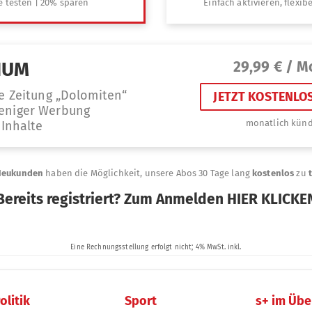
olitik
Sport
s+ im Übe