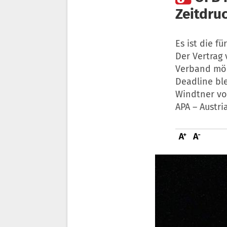
Zeitdru
Es ist die f
Der Vertrag 
Verband möch
Deadline ble
Windtner vo
APA – Austri