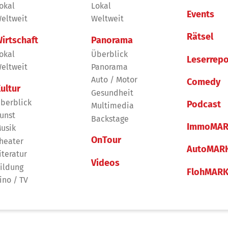
okal
Lokal
Events
eltweit
Weltweit
Rätsel
irtschaft
Panorama
okal
Überblick
Leserrepo
eltweit
Panorama
Auto / Motor
Comedy
ultur
Gesundheit
berblick
Podcast
Multimedia
unst
Backstage
ImmoMAR
usik
OnTour
heater
AutoMAR
iteratur
Videos
ildung
FlohMAR
ino / TV