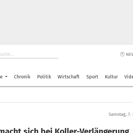
🕙 NE
ke
Chronik
Politik
Wirtschaft
Sport
Kultur
Vid
Samstag, 7.
macht sich bei Koller-Verlängerung