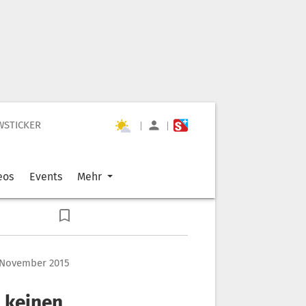
WSTICKER
|
|
eos
Events
Mehr
 November 2015
 „keinen