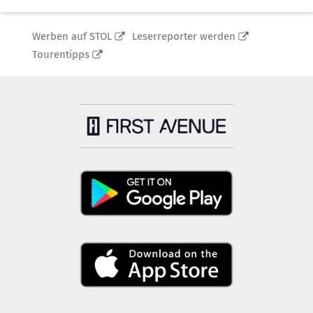
Werben auf STOL
Leserreporter werden
Tourentipps