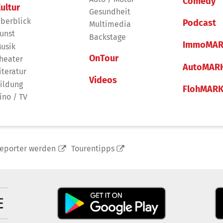
Comedy
ultur
Gesundheit
berblick
Podcast
Multimedia
unst
Backstage
ImmoMAR
usik
OnTour
heater
AutoMAR
iteratur
Videos
ildung
FlohMAR
ino / TV
reporter werden
Tourentipps