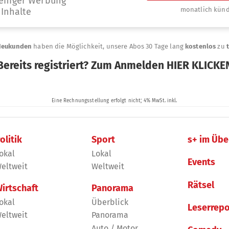
olitik
Sport
s+ im Übe
okal
Lokal
Events
eltweit
Weltweit
Rätsel
irtschaft
Panorama
okal
Überblick
Leserrepo
eltweit
Panorama
Auto / Motor