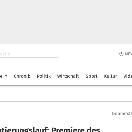
🕙 NE
ke
Chronik
Politik
Wirtschaft
Sport
Kultur
Vid
Donnerstag
ntierungslauf: Premiere des