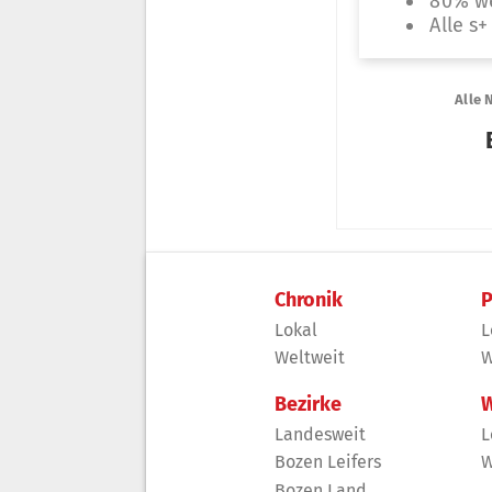
Chronik
P
Lokal
L
Weltweit
W
Bezirke
W
Landesweit
L
Bozen Leifers
W
Bozen Land