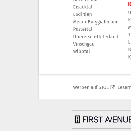
K
Eisacktal
Ü
Ladinien
K
Meran-Burggrafenamt
M
Pustertal
T
Überetsch-Unterland
L
Vinschgau
B
Wipptal
K
Werben auf STOL
Leser