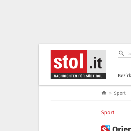
Bezir
»
Sport
Sport

Orie