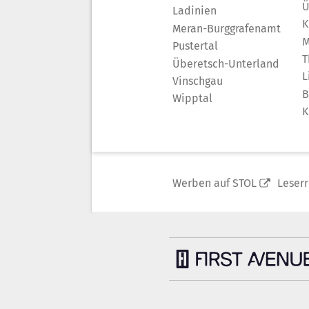
Ü
Ladinien
K
Meran-Burggrafenamt
M
Pustertal
T
Überetsch-Unterland
L
Vinschgau
B
Wipptal
K
Werben auf STOL
Leser