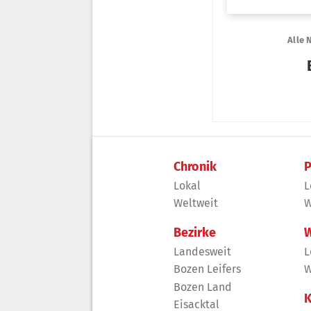
Chronik
P
Lokal
L
Weltweit
W
Bezirke
W
Landesweit
L
Bozen Leifers
W
Bozen Land
K
Eisacktal