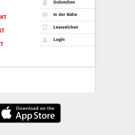
Dolomiten
In der Nähe
KT
Lesezeichen
KT
Login
KT