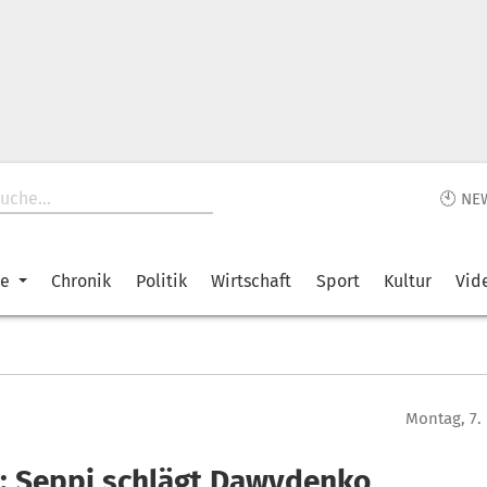
🕙 NE
ke
Chronik
Politik
Wirtschaft
Sport
Kultur
Vid
Montag, 7.
s: Seppi schlägt Dawydenko