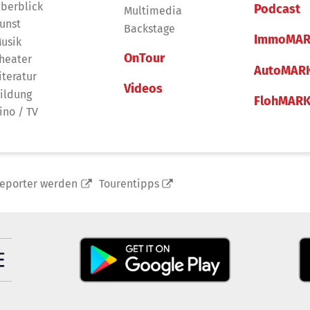
berblick
Podcast
Multimedia
unst
Backstage
ImmoMAR
usik
OnTour
heater
AutoMAR
iteratur
Videos
ildung
FlohMAR
ino / TV
reporter werden
Tourentipps