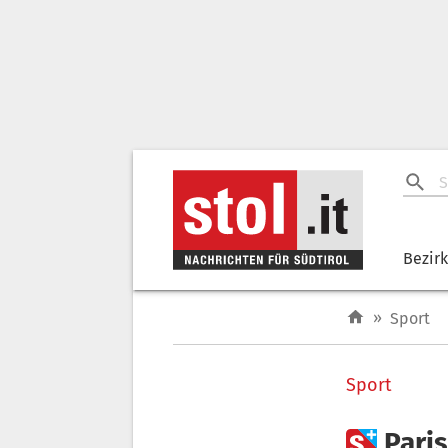
Bezir
»
Sport
Sport

Pari