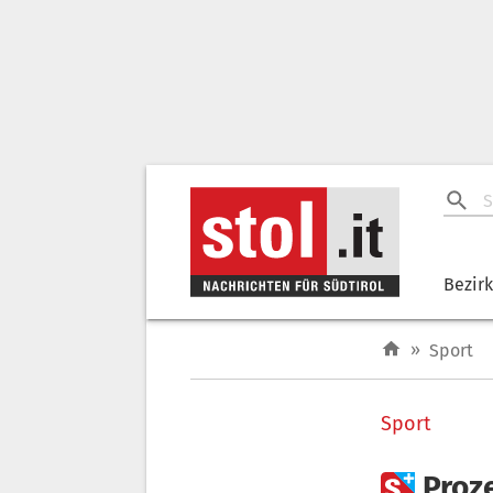
Bezir
»
Sport
Sport

Proz