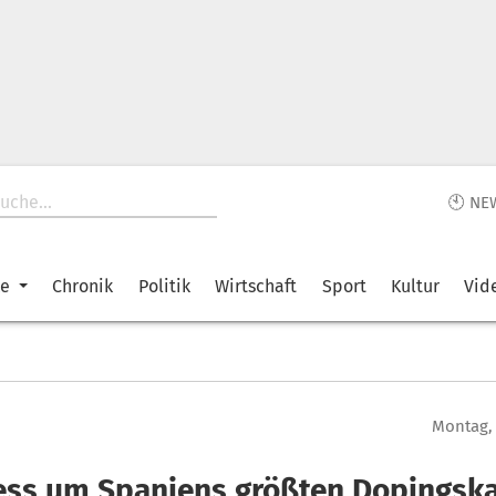
🕙 NE
ke
Chronik
Politik
Wirtschaft
Sport
Kultur
Vid
Montag, 
ess um Spaniens größten Dopingska