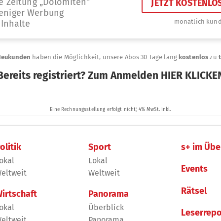
olitik
Sport
s+ im Übe
okal
Lokal
Events
eltweit
Weltweit
Rätsel
irtschaft
Panorama
okal
Überblick
Leserrepo
eltweit
Panorama