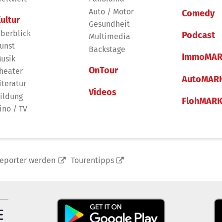
Auto / Motor
Comedy
ultur
Gesundheit
berblick
Podcast
Multimedia
unst
Backstage
ImmoMAR
usik
OnTour
heater
AutoMAR
iteratur
Videos
ildung
FlohMAR
ino / TV
reporter werden
Tourentipps