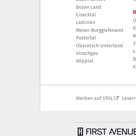
Bozen Land
K
Eisacktal
Ü
Ladinien
K
Meran-Burggrafenamt
M
Pustertal
T
Überetsch-Unterland
L
Vinschgau
B
Wipptal
K
Werben auf STOL
Leser