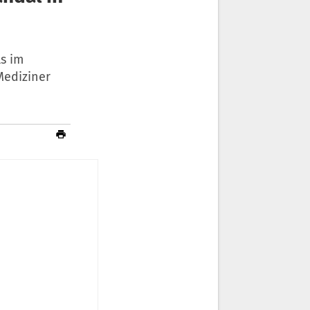
s im
Mediziner