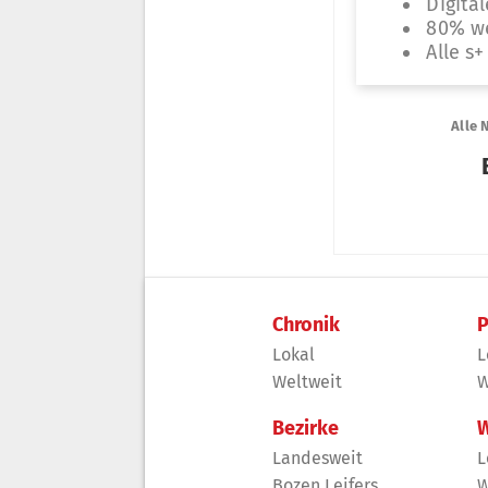
Chronik
P
Lokal
L
Weltweit
W
Bezirke
W
Landesweit
L
Bozen Leifers
W