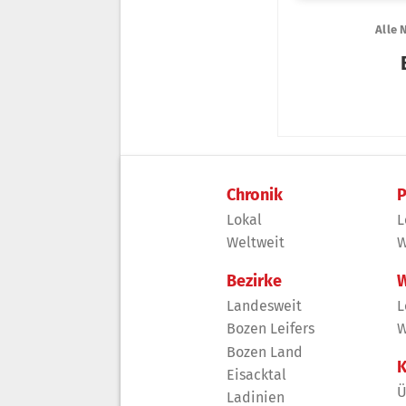
Chronik
P
Lokal
L
Weltweit
W
Bezirke
W
Landesweit
L
Bozen Leifers
W
Bozen Land
K
Eisacktal
Ü
Ladinien