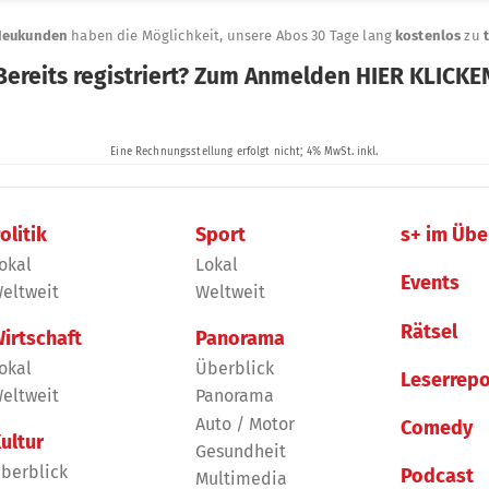
olitik
Sport
s+ im Übe
okal
Lokal
Events
eltweit
Weltweit
Rätsel
irtschaft
Panorama
okal
Überblick
Leserrepo
eltweit
Panorama
Auto / Motor
Comedy
ultur
Gesundheit
berblick
Podcast
Multimedia