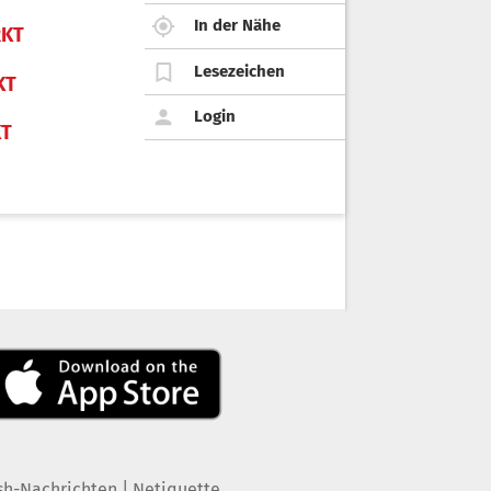
In der Nähe
KT
Lesezeichen
KT
Login
KT
|
sh-Nachrichten
Netiquette