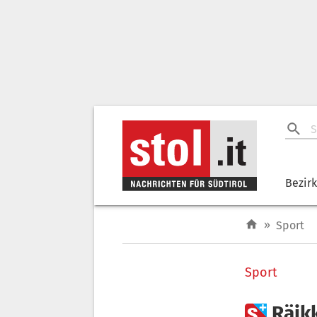
Bezir
»
Sport
Sport

Räik