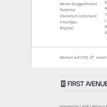
K
Meran-Burggrafenamt
M
Pustertal
T
Überetsch-Unterland
L
Vinschgau
B
Wipptal
K
Werben auf STOL
Leser
Impressum
|
AGB
|
Privacy 