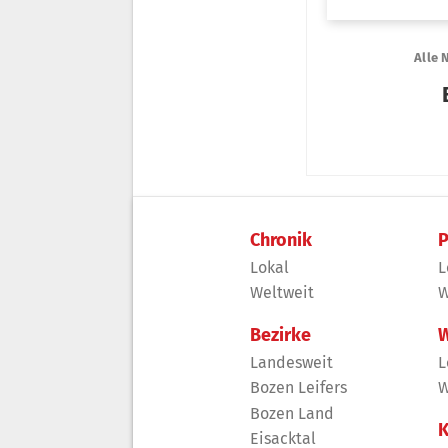
Chronik
P
Lokal
L
Weltweit
W
Bezirke
W
Landesweit
L
Bozen Leifers
W
Bozen Land
K
Eisacktal