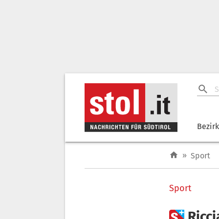
Bezir
»
Sport
Sport

Ricci