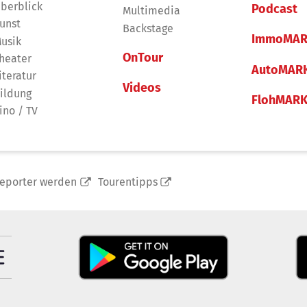
berblick
Podcast
Multimedia
unst
Backstage
ImmoMAR
usik
OnTour
heater
AutoMAR
iteratur
Videos
ildung
FlohMAR
ino / TV
reporter werden
Tourentipps