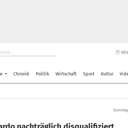
🕙 NE
ke
Chronik
Politik
Wirtschaft
Sport
Kultur
Vid
Sonntag
ardo nachträglich disqualifiziert