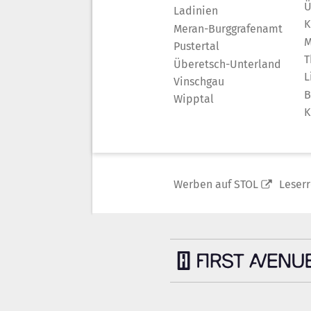
Ü
Ladinien
K
Meran-Burggrafenamt
M
Pustertal
T
Überetsch-Unterland
L
Vinschgau
B
Wipptal
K
Werben auf STOL
Leser