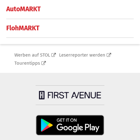
AutoMARKT
FlohMARKT
Werben auf STOL
Leserreporter werden
Tourentipps