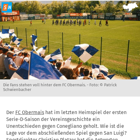
Die Fans stehen voll hinter dem FC Obermais. -
Foto: © Patrick
Schwienbacher
Der
FC Obermais
hat im letzten Heimspiel der ersten
Serie-D-Saison der Vereinsgeschichte ein
Unentschieden gegen Conegliano geholt. Wie ist die
Lage vor dem abschließenden Spiel gegen San Luigi?
Sportdirektor
Christian Platzer
hat die Antworten.