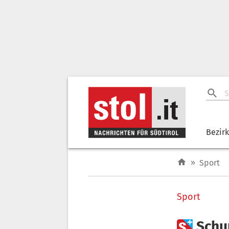
Bezir
»
Sport
Sport

Schu