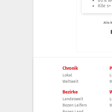
Chronik
P
Lokal
L
Weltweit
W
Bezirke
W
Landesweit
L
Bozen Leifers
W
Bozen Land