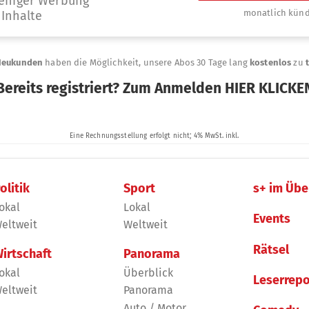
olitik
Sport
s+ im Übe
okal
Lokal
Events
eltweit
Weltweit
Rätsel
irtschaft
Panorama
okal
Überblick
Leserrepo
eltweit
Panorama
Auto / Motor