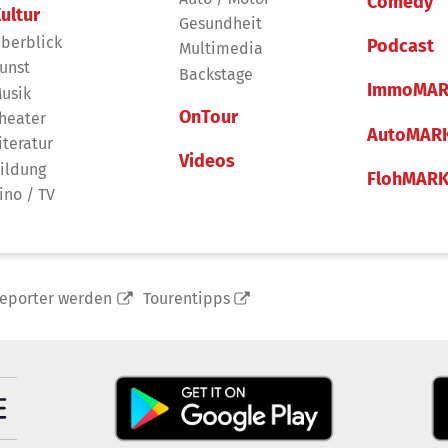
Comedy
ultur
Gesundheit
berblick
Podcast
Multimedia
unst
Backstage
ImmoMAR
usik
OnTour
heater
AutoMAR
iteratur
Videos
ildung
FlohMAR
ino / TV
reporter werden
Tourentipps