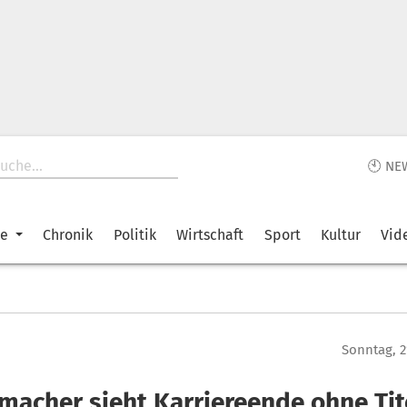
🕙 NE
ke
Chronik
Politik
Wirtschaft
Sport
Kultur
Vid
Sonntag, 2
macher sieht Karriereende ohne Ti