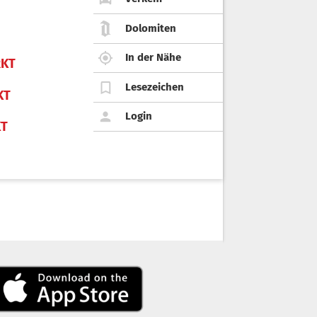
Dolomiten
In der Nähe
KT
Lesezeichen
KT
Login
KT