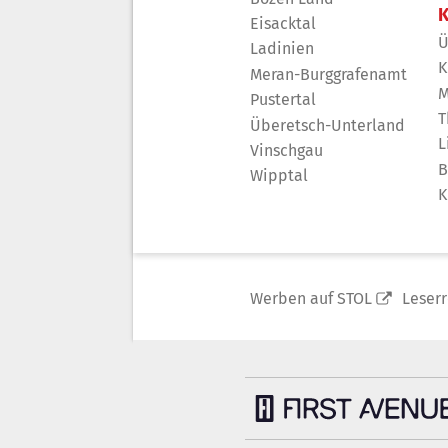
K
Eisacktal
Ü
Ladinien
K
Meran-Burggrafenamt
M
Pustertal
T
Überetsch-Unterland
L
Vinschgau
B
Wipptal
K
Werben auf STOL
Leser