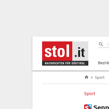
Bezir
»
Sport
Sport

Sepp