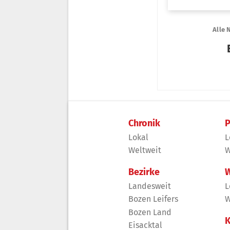
Chronik
P
Lokal
L
Weltweit
W
Bezirke
W
Landesweit
L
Bozen Leifers
W
Bozen Land
K
Eisacktal