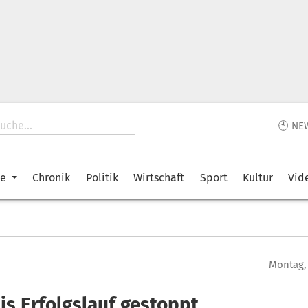
🕙 NE
ke
Chronik
Politik
Wirtschaft
Sport
Kultur
Vid
Montag, 
is Erfolgslauf gestoppt