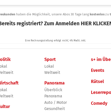
olitik
Sport
s+ im Übe
okal
Lokal
Events
eltweit
Weltweit
Rätsel
irtschaft
Panorama
okal
Überblick
Leserrepo
eltweit
Panorama
Auto / Motor
Comedy
ultur
Gesundheit