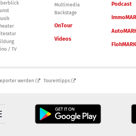
berblick
Podcast
Multimedia
unst
Backstage
ImmoMAR
usik
OnTour
heater
AutoMAR
iteratur
Videos
ildung
FlohMAR
ino / TV
reporter werden
Tourentipps