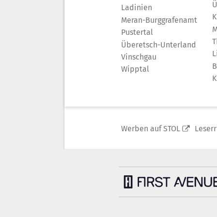
Ü
Ladinien
K
Meran-Burggrafenamt
M
Pustertal
T
Überetsch-Unterland
L
Vinschgau
B
Wipptal
K
Werben auf STOL
Leser