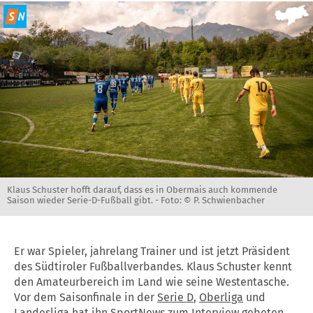
Klaus Schuster hofft darauf, dass es in Obermais auch kommende
Saison wieder Serie-D-Fußball gibt. -
Foto: © P. Schwienbacher
Er war Spieler, jahrelang Trainer und ist jetzt Präsident
des Südtiroler Fußballverbandes. Klaus Schuster kennt
den Amateurbereich im Land wie seine Westentasche.
Vor dem Saisonfinale in der
Serie D
,
Oberliga
und
Landesliga
hat ihn SportNews zum Interview gebeten.