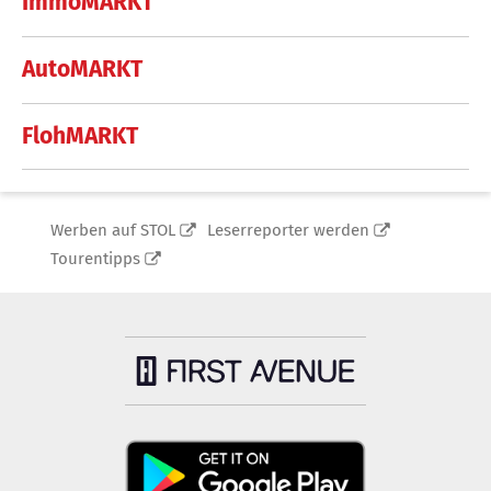
ImmoMARKT
AutoMARKT
FlohMARKT
Werben auf STOL
Leserreporter werden
Tourentipps