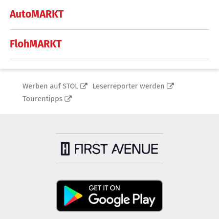
AutoMARKT
FlohMARKT
Werben auf STOL
Leserreporter werden
Tourentipps