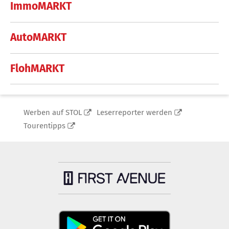
ImmoMARKT
AutoMARKT
FlohMARKT
Werben auf STOL
Leserreporter werden
Tourentipps