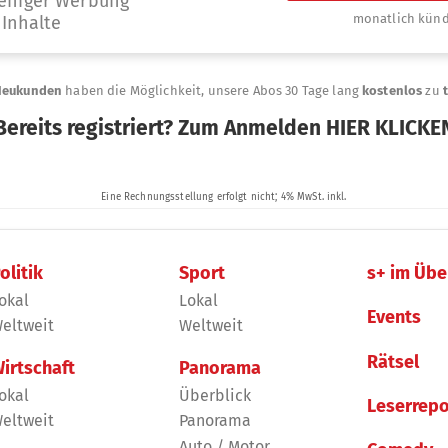
olitik
Sport
s+ im Übe
okal
Lokal
Events
eltweit
Weltweit
Rätsel
irtschaft
Panorama
okal
Überblick
Leserrepo
eltweit
Panorama
Auto / Motor