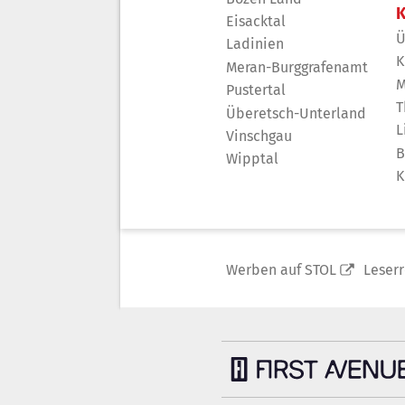
K
Eisacktal
Ü
Ladinien
K
Meran-Burggrafenamt
M
Pustertal
T
Überetsch-Unterland
L
Vinschgau
B
Wipptal
K
Werben auf STOL
Leser