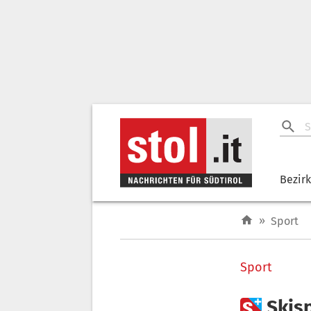
Bezir
»
Sport
Sport

Skisp