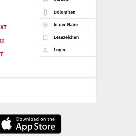
Dolomiten
In der Nähe
KT
Lesezeichen
KT
Login
KT