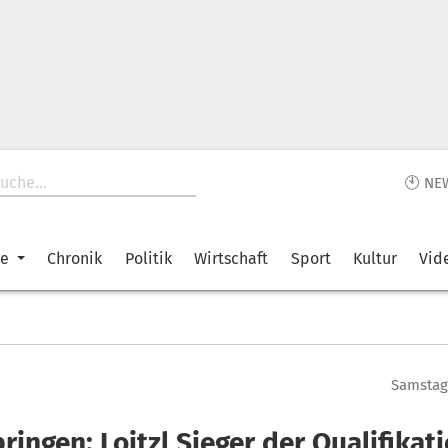
🕙 NE
ke
Chronik
Politik
Wirtschaft
Sport
Kultur
Vid
Samstag,
ringen: Loitzl Sieger der Qualifikati