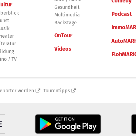
Comedy
ultur
Gesundheit
berblick
Podcast
Multimedia
unst
Backstage
ImmoMAR
usik
OnTour
heater
AutoMAR
iteratur
Videos
ildung
FlohMAR
ino / TV
reporter werden
Tourentipps