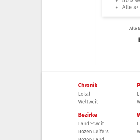
Chronik
P
Lokal
L
Weltweit
W
Bezirke
W
Landesweit
L
Bozen Leifers
W
Bozen Land