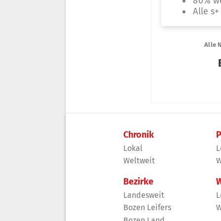
Chronik
P
Lokal
L
Weltweit
W
Bezirke
W
Landesweit
L
Bozen Leifers
W
Bozen Land