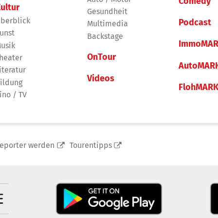
Comedy
ultur
Gesundheit
berblick
Podcast
Multimedia
unst
Backstage
ImmoMAR
usik
OnTour
heater
AutoMAR
iteratur
Videos
ildung
FlohMAR
ino / TV
reporter werden
Tourentipps