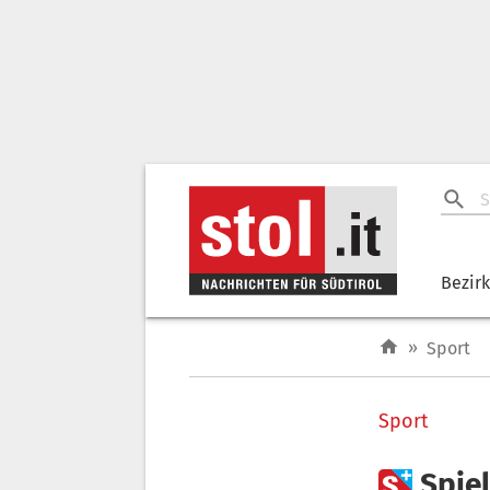
Bezir
»
Sport
Sport

Spie