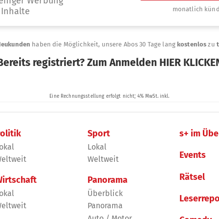
olitik
Sport
s+ im Übe
okal
Lokal
Events
eltweit
Weltweit
Rätsel
irtschaft
Panorama
okal
Überblick
Leserrepo
eltweit
Panorama
Auto / Motor