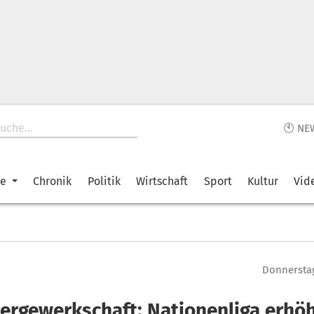
🕙 NE
ke
Chronik
Politik
Wirtschaft
Sport
Kultur
Vid
Donnerstag
lergewerkschaft: Nationenliga erhö