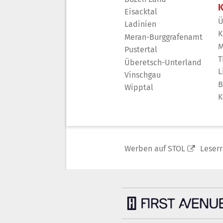
K
Eisacktal
Ü
Ladinien
K
Meran-Burggrafenamt
M
Pustertal
T
Überetsch-Unterland
L
Vinschgau
B
Wipptal
K
Werben auf STOL
Leser