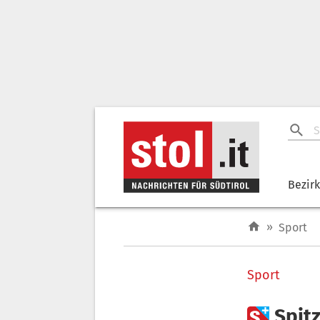
Bezir
»
Sport
Sport

Spit