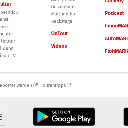
Comedy
ultur
Gesundheit
berblick
Podcast
Multimedia
unst
Backstage
ImmoMAR
usik
OnTour
heater
AutoMAR
iteratur
Videos
ildung
FlohMAR
ino / TV
reporter werden
Tourentipps