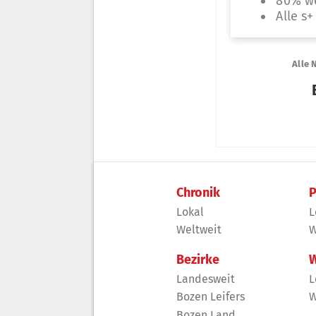
Chronik
P
Lokal
L
Weltweit
W
Bezirke
W
Landesweit
L
Bozen Leifers
W
Bozen Land