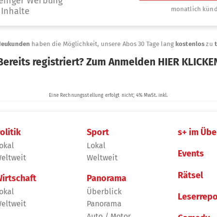
olitik
Sport
s+ im Übe
okal
Lokal
Events
eltweit
Weltweit
Rätsel
irtschaft
Panorama
okal
Überblick
Leserrepo
eltweit
Panorama
Auto / Motor