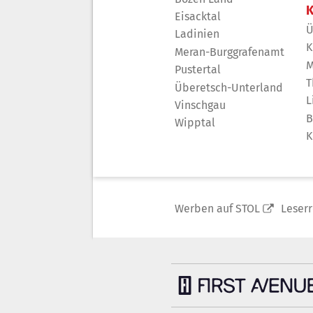
K
Eisacktal
Ü
Ladinien
K
Meran-Burggrafenamt
M
Pustertal
T
Überetsch-Unterland
L
Vinschgau
B
Wipptal
K
Werben auf STOL
Leser