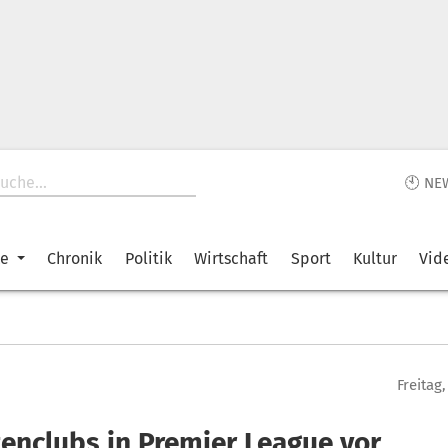
🕙 NE
ke
Chronik
Politik
Wirtschaft
Sport
Kultur
Vid
Freitag,
zenclubs in Premier League vor