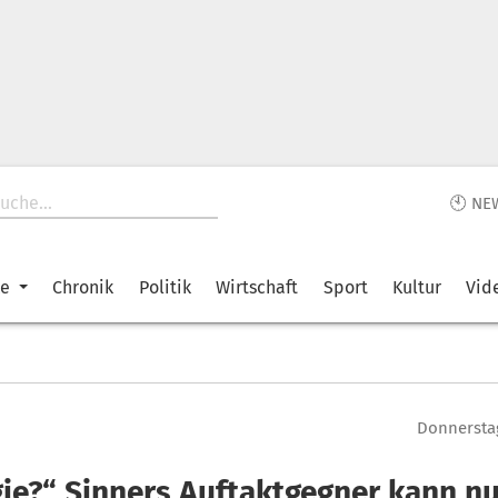
🕙 NE
ke
Chronik
Politik
Wirtschaft
Sport
Kultur
Vid
Donnerstag
gie?“ Sinners Auftaktgegner kann nu