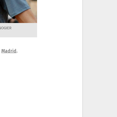
NOGIER
n
Madrid
.