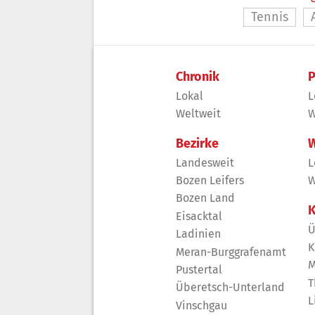
Tennis
Chronik
P
Lokal
L
Weltweit
W
Bezirke
W
Landesweit
L
Bozen Leifers
W
Bozen Land
K
Eisacktal
Ü
Ladinien
K
Meran-Burggrafenamt
M
Pustertal
T
Überetsch-Unterland
L
Vinschgau