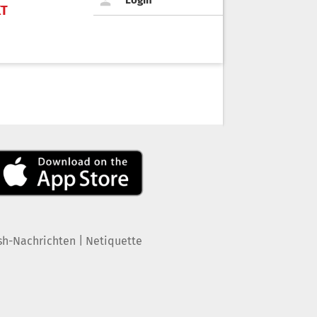
Login
KT
|
sh-Nachrichten
Netiquette