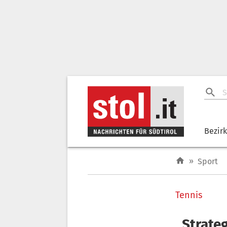
Bezir
»
Sport
Tennis
„Strate