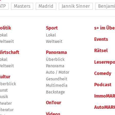
ATP
Masters
Madrid
Jannik Sinner
Benjami
olitik
Sport
s+ im Übe
okal
Lokal
Events
eltweit
Weltweit
Rätsel
irtschaft
Panorama
okal
Überblick
Leserrepo
eltweit
Panorama
Auto / Motor
Comedy
ultur
Gesundheit
berblick
Podcast
Multimedia
unst
Backstage
ImmoMAR
usik
OnTour
heater
AutoMAR
iteratur
Videos