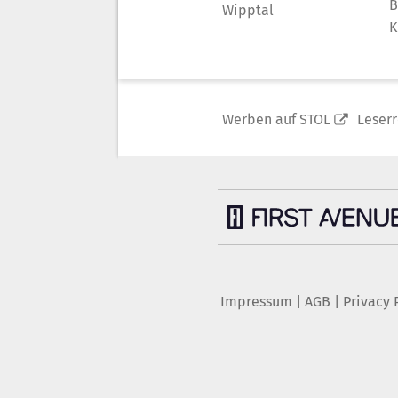
B
Wipptal
K
Werben auf STOL
Leser
Impressum
|
AGB
|
Privacy 