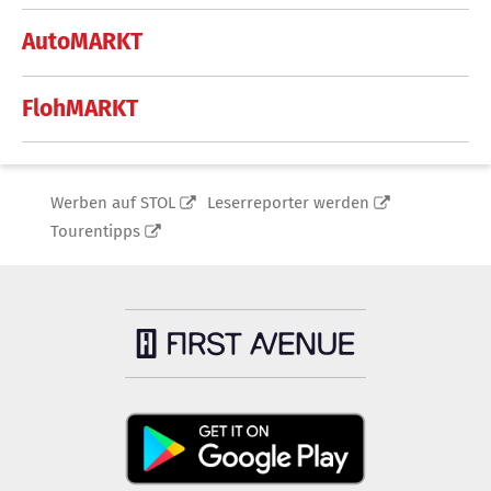
AutoMARKT
FlohMARKT
Werben auf STOL
Leserreporter werden
Tourentipps