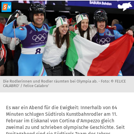
Die Rodlerinnen und Rodler räumten bei Olympia ab. -
Foto: © FELICE
CALABRO' / Felice Calabro'
Es war ein Abend für die Ewigkeit: Innerhalb von 64
Minuten schlugen Südtirols Kunstbahnrodler am 11.
Februar im Eiskanal von Cortina d'Ampezzo gleich
zweimal zu und schrieben olympische Geschichte. Seit
Freitagabend sind sie Südtirols
Team des Jahres
.