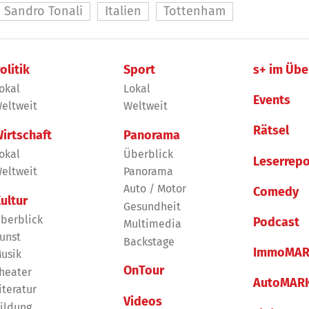
Sandro Tonali
Italien
Tottenham
olitik
Sport
s+ im Übe
okal
Lokal
Events
eltweit
Weltweit
Rätsel
irtschaft
Panorama
okal
Überblick
Leserrepo
eltweit
Panorama
Auto / Motor
Comedy
ultur
Gesundheit
berblick
Podcast
Multimedia
unst
Backstage
ImmoMAR
usik
OnTour
heater
AutoMAR
iteratur
Videos
ildung