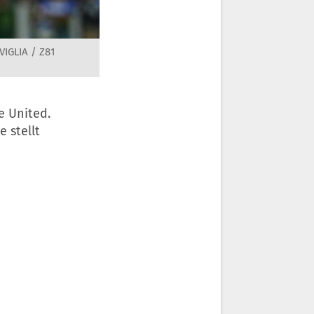
IGLIA / Z81
e United.
 stellt