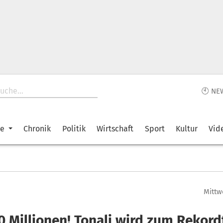
🕙 NE
ke
Chronik
Politik
Wirtschaft
Sport
Kultur
Vid
Mittwo
0 Millionen! Tonali wird zum Rekord