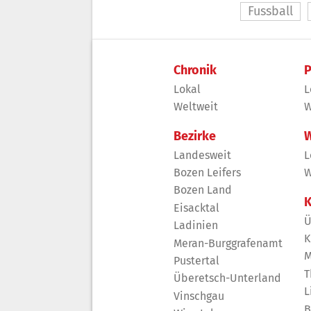
Fussball
Chronik
P
Lokal
L
Weltweit
W
Bezirke
W
Landesweit
L
Bozen Leifers
W
Bozen Land
K
Eisacktal
Ü
Ladinien
K
Meran-Burggrafenamt
M
Pustertal
T
Überetsch-Unterland
L
Vinschgau
B