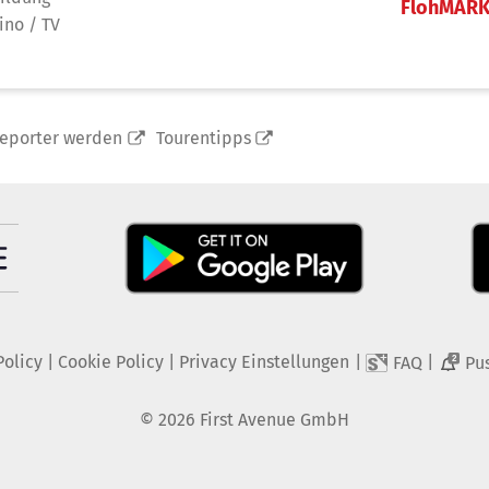
FlohMAR
ino / TV
reporter werden
Tourentipps
Policy
|
Cookie Policy
|
Privacy Einstellungen
|
|
FAQ
Pu
2
©
2026
First Avenue GmbH