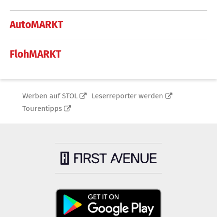
AutoMARKT
FlohMARKT
Werben auf STOL
Leserreporter werden
Tourentipps