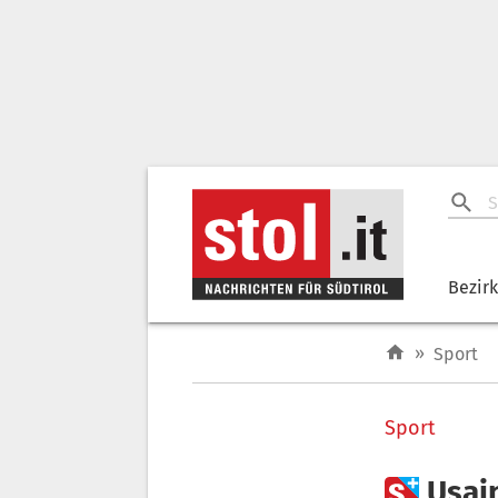
Bezir
»
Sport
Sport

Usain