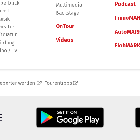
berblick
Podcast
Multimedia
unst
Backstage
ImmoMAR
usik
OnTour
heater
AutoMAR
iteratur
Videos
ildung
FlohMAR
ino / TV
reporter werden
Tourentipps