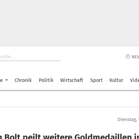
🕙 NE
ke
Chronik
Politik
Wirtschaft
Sport
Kultur
Vid
Dienstag, 
 Bolt peilt weitere Goldmedaillen i