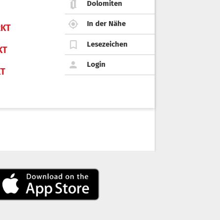
Dolomiten
In der Nähe
KT
Lesezeichen
KT
Login
KT