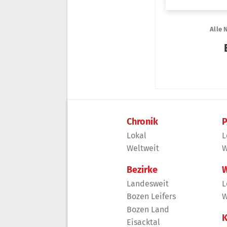
Chronik
P
Lokal
L
Weltweit
W
Bezirke
W
Landesweit
L
Bozen Leifers
W
Bozen Land
K
Eisacktal