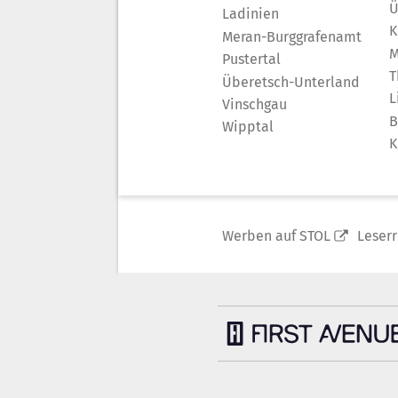
Ü
Ladinien
K
Meran-Burggrafenamt
M
Pustertal
T
Überetsch-Unterland
L
Vinschgau
B
Wipptal
K
Werben auf STOL
Leser