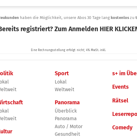
olitik
Sport
s+ im Übe
okal
Lokal
Events
eltweit
Weltweit
Rätsel
irtschaft
Panorama
okal
Überblick
Leserrepo
eltweit
Panorama
Auto / Motor
Comedy
ultur
Gesundheit