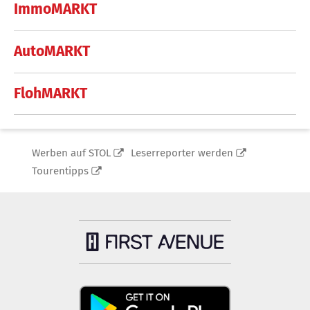
ImmoMARKT
AutoMARKT
FlohMARKT
Werben auf STOL
Leserreporter werden
Tourentipps