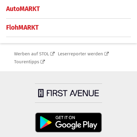
AutoMARKT
FlohMARKT
Werben auf STOL
Leserreporter werden
Tourentipps