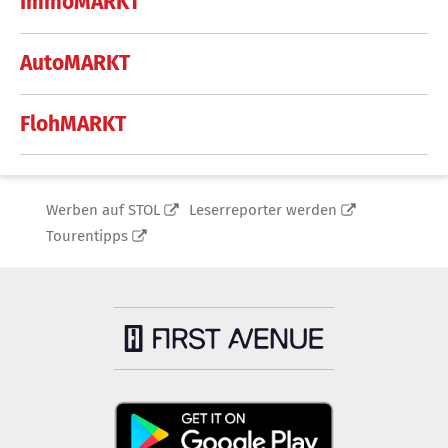
ImmoMARKT
AutoMARKT
FlohMARKT
Werben auf STOL
Leserreporter werden
Tourentipps