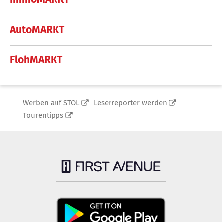
AutoMARKT
FlohMARKT
Werben auf STOL
Leserreporter werden
Tourentipps