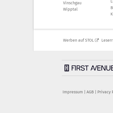
L
Vinschgau
B
Wipptal
K
Werben auf STOL
Leser
Impressum
|
AGB
|
Privacy 