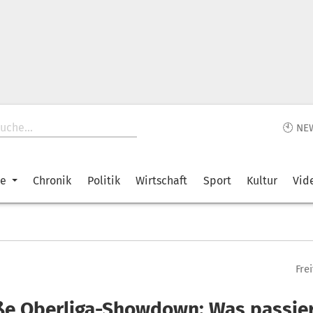
🕙 NE
ke
Chronik
Politik
Wirtschaft
Sport
Kultur
Vid
Fre
ße Oberliga-Showdown: Was passier