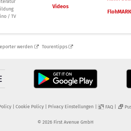
iteratur
Videos
ildung
FlohMAR
ino / TV
reporter werden
Tourentipps
Policy
|
Cookie Policy
|
Privacy Einstellungen
|
|
FAQ
Pu
2
©
2026
First Avenue GmbH