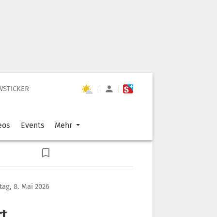
WSTICKER
|
|
eos
Events
Mehr
itag, 8. Mai 2026
t,