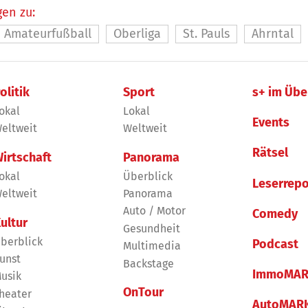
en zu:
Amateurfußball
Oberliga
St. Pauls
Ahrntal
olitik
Sport
s+ im Übe
okal
Lokal
Events
eltweit
Weltweit
Rätsel
irtschaft
Panorama
okal
Überblick
Leserrepo
eltweit
Panorama
Auto / Motor
Comedy
ultur
Gesundheit
berblick
Podcast
Multimedia
unst
Backstage
ImmoMAR
usik
OnTour
heater
AutoMAR