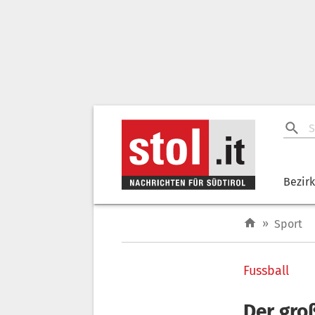
Bezir
»
Sport
Fussball
Der gro