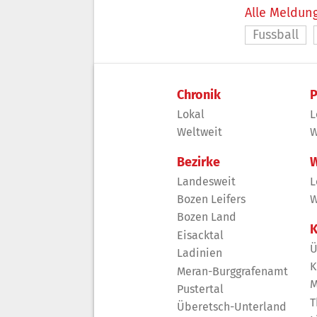
Alle Meldung
Fussball
Chronik
P
Lokal
L
Weltweit
W
Bezirke
W
Landesweit
L
Bozen Leifers
W
Bozen Land
K
Eisacktal
Ü
Ladinien
K
Meran-Burggrafenamt
M
Pustertal
T
Überetsch-Unterland